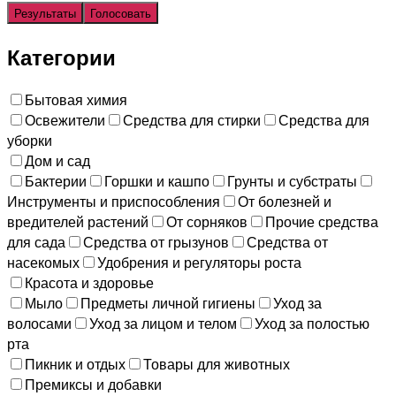
Результаты
Голосовать
Категории
Бытовая химия
Освежители
Средства для стирки
Средства для
уборки
Дом и сад
Бактерии
Горшки и кашпо
Грунты и субстраты
Инструменты и приспособления
От болезней и
вредителей растений
От сорняков
Прочие средства
для сада
Средства от грызунов
Средства от
насекомых
Удобрения и регуляторы роста
Красота и здоровье
Мыло
Предметы личной гигиены
Уход за
волосами
Уход за лицом и телом
Уход за полостью
рта
Пикник и отдых
Товары для животных
Премиксы и добавки