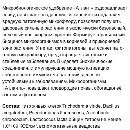
Микробиологическое удобрение «Атлант» оздоравливает
почву, повышает плодородие, искореняет и подавляет
вредную патогенную микрофлору, позволяет получить
здоровые сильные растения и экологически безопасный,
полезный для здоровья урожай. Формирует правильный
биоценоз микроорганизмов в корневой и прикорневой
зоне растения. Угнетает фитопатогены, вытесняет па­то­
генную микрофлору, предотвращает листовые и
стеблевые заболевания. Выделяет биохимические
соединения, стимулирующие мощную активацию
собственного иммунитета растений, делая их
устойчивыми к заболеваниям. Микроорганизмы
«Атланта» повышают плодородие почвы, обогащая её
азотом и фосфором
Состав:
титр живых клеток Trichoderma viride, Bacillus
me­ga­te­ri­um, Pseudomonas fluorescens, Azotobacter
chroococum, Lactococcus lac­tis общим титром не менее
1,0*109 КОЕ/см², вспомогательные вещества