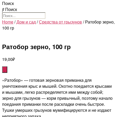
Поиск
Поиск
Home
/
Дом и сад
/
Средства от грызунов
/ Ратобор зерно,
100 гр
Ратобор зерно, 100 гр
19,00
₽
«Ратобор» — готовая зерновая приманка для
уничтожения крыс и мышей. Охотно поедается крысами
и мышами, легко распределяется ими между собой;
зерно для грызунов — корм привычный, поэтому начало
поедания приманки после раскладки очень быстрое.
Тушки умерших грызунов мумифицируются и не издают
неприятного запаха