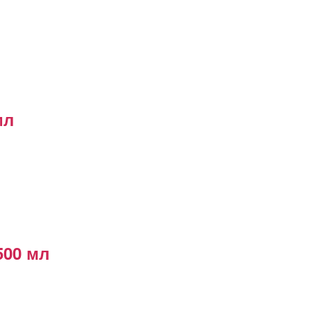
мл
500 мл