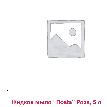
500
мл
quantity
Жидкое мыло “Rosta” Роза, 5 л