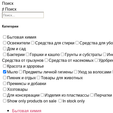
Поиск
Поиск
Категории
Бытовая химия
Освежители
Средства для стирки
Средства для уб
Дом и сад
Бактерии
Горшки и кашпо
Грунты и субстраты
Ин
Средства от грызунов
Средства от насекомых
Удобре
Красота и здоровье
Мыло
Предметы личной гигиены
Уход за волосами
Пикник и отдых
Товары для животных
Премиксы и добавки
Хозтовары
Для консервации
Изделия из пластмассы
Перчатки
Show only products on sale
In stock only
Бытовая химия