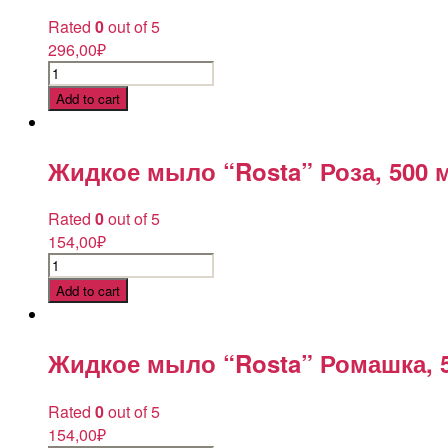
Rated
0
out of 5
296,00
₽
Жидкое
мыло
Add to cart
"Rosta"
Роза,
5
Жидкое мыло “Rosta” Роза, 500 
л
quantity
Rated
0
out of 5
154,00
₽
Жидкое
мыло
Add to cart
"Rosta"
Роза,
500
Жидкое мыло “Rosta” Ромашка, 
мл
quantity
Rated
0
out of 5
154,00
₽