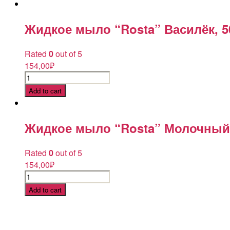
"Nega"
Яблоко,
5
Жидкое мыло “Rosta” Василёк, 5
л
quantity
Rated
0
out of 5
154,00
₽
Жидкое
мыло
Add to cart
"Rosta"
Василёк,
500
Жидкое мыло “Rosta” Молочный 
мл
quantity
Rated
0
out of 5
154,00
₽
Жидкое
мыло
Add to cart
"Rosta"
Молочный
протеин,